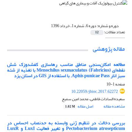
دوره و شماره:
دوره 6، شماره 1، خرداد 1396
تعداد مقالات:
12
مقاله پژوهشی
مطالعه امکان‌سنجی مناطق مناسب رهاسازی کفشدوزک شش
نقطه‌ای Menochilus sexmaculatus (Fabricius) با تغذیه از شته
سبز انار Aphis punicae Pass. با استفاده از GIS در استان یزد
صفحه
1-10
10.22059/jbioc.2017.62272
سعیده السادات فاطمی، محمد امین سمیع
مشاهده مقاله
اصل مقاله
1.02 M
بررسی دخالت در تنظیم ژنی وابسته به حدنصاب احساس در
Pectobacterium atrosepticum و تغییر فعالیت LuxI و LuxR