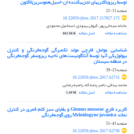
توسط ریزوباکتری‎های تجزیه‎کننده ان-اسیل‌هموسرین‌لاکتون
صفحه
11-21
10.22059/jbioc.2017.217827.172
عادله سبحانی پور، کیوان بهبودی، اسماعیل محمودی
مشاهده مقاله
اصل مقاله
661.66 K
شناسایی عوامل قارچی مولد لکه‌برگی گوجه‌فرنگی و کنترل
بیولوژیکی آنها توسط آنتاگونیست‌های ناحیه ریزوسفر گوجه‌فرنگی
در منطقه سیستان
صفحه
23-39
10.22059/jbioc.2017.62731
محمد بیدقی، ناصر پنجه که، راضیه رضایی
مشاهده مقاله
اصل مقاله
1.44 M
کاربرد قارچ Glomus mosseae و بقایای سبز کلم قمری در کنترل
نماتد Meloidogyne javanica روی گوجه‌فرنگی
صفحه
41-51
10.22059/jbioc.2017.62736