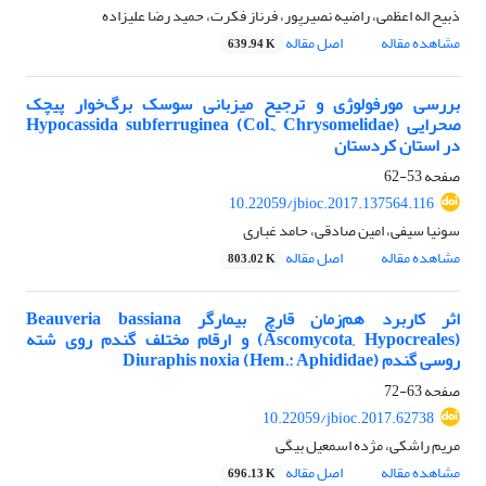
ذبیح اله اعظمی، راضیه نصیرپور، فرناز فکرت، حمید رضا علیزاده
مشاهده مقاله
اصل مقاله
639.94 K
بررسی مورفولوژی و ترجیح میزبانی سوسک برگ‌خوار پیچک
صحرایی Hypocassida subferruginea (Col., Chrysomelidae)
در استان کردستان
صفحه
53-62
10.22059/jbioc.2017.137564.116
سونیا سیفی، امین صادقی، حامد غباری
مشاهده مقاله
اصل مقاله
803.02 K
اثر کاربرد هم‌زمان قارچ بیمارگر Beauveria bassiana
(Ascomycota, Hypocreales) و ارقام مختلف گندم روی شته
روسی گندم Diuraphis noxia (Hem.: Aphididae)
صفحه
63-72
10.22059/jbioc.2017.62738
مریم راشکی، مژده اسمعیل بیگی
مشاهده مقاله
اصل مقاله
696.13 K