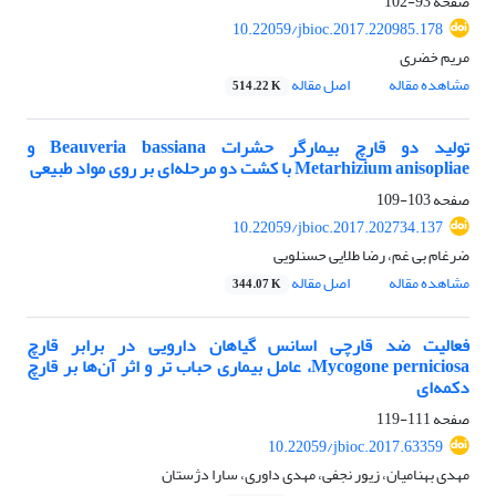
صفحه
93-102
10.22059/jbioc.2017.220985.178
مریم خضری
مشاهده مقاله
اصل مقاله
514.22 K
تولید دو قارچ‌ بیمارگر حشرات Beauveria bassiana و
Metarhizium anisopliae با کشت دو مرحله‌ای بر روی مواد طبیعی
صفحه
103-109
10.22059/jbioc.2017.202734.137
ضرغام بی غم، رضا طلایی حسنلویی
مشاهده مقاله
اصل مقاله
344.07 K
فعالیت ضد قارچی اسانس‌ گیاهان دارویی در برابر قارچ
Mycogone perniciosa، عامل بیماری حباب تر و اثر آن‌ها بر قارچ
دکمه‌ای
صفحه
111-119
10.22059/jbioc.2017.63359
مهدی بهنامیان، زیور نجفی، مهدی داوری، سارا دژستان