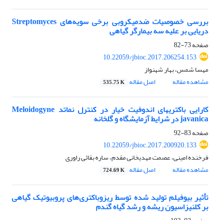
بررسی خصوصیات ضد‌میکروبی برخی سویه‌های Streptomyces
دریایی بر علیه سه بیمارگر گیاهی
صفحه
73-82
10.22059/jbioc.2017.206254.153
مهسا شمس، بهار شهنواز
مشاهده مقاله
اصل مقاله
535.75 K
کارایی باکتریهای اندوفیت خیار در کنترل نماتد Meloidogyne
javanica در شرایط آزمایشگاه و گلخانه
صفحه
83-92
10.22059/jbioc.2017.200920.133
فرخنده امینی، عصمت مهدیخانی مقدم، ساره بقائی راوری
مشاهده مقاله
اصل مقاله
724.69 K
تأثیر بیوفیلم تولید شده توسط ریزوباکتری‌های پروبیوتیک گیاهی
بر کلنیزاسیون ریشه و رشد گیاه گندم