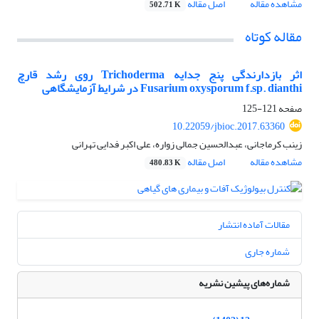
مشاهده مقاله
اصل مقاله
502.71 K
مقاله کوتاه
اثر بازدارندگی پنج جدایه Trichoderma روی رشد قارچ
Fusarium oxysporum f.sp. dianthi در شرایط آزمایشگاهی
صفحه
121-125
10.22059/jbioc.2017.63360
زینب کرماجانی، عبدالحسین جمالی زواره، علی اکبر فدایی تهرانی
مشاهده مقاله
اصل مقاله
480.83 K
مقالات آماده انتشار
شماره جاری
شماره‌های پیشین نشریه