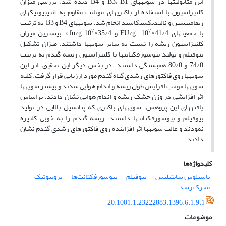
این متابولیت­ها در سویه­های B3، B1 و B4 دیده شد. بررسی میزان
کلنیزاسیون با استفاده از باکتری­های موتانت مقاوم به آنتی­بیوتیک­های
ریفامپی­سین و نالیدیکسیک­اسید انجام شد. سویه­های B4 و B3 به ترتیب
7
7
با جمعیت­های FU/g 10
×41/4 و cfu/g 10
×35/4، بیشترین میزان
کلنیزاسیون ریشه را نسبت به سایر سویه­ها داشتند. میزان تشکیل
بیوفیلم و تولید بیوسورفکتانت­ها با کلنیزاسیون ریشه گندم به ترتیب
74/0 و 80/0 همبستگی داشتند. در بخش دیگر این تحقیق، اثر این
سویه­ها روی فاکتورهای رشدی گیاه گندم مورد ارزیابی قرار گرفت. کلیه
سویه­ها موجب افزایش طول ریشه و اندام هوایی شدند و بیشتر سویه­ها
اثر افزایشی در وزن خشک ریشه و اندام هوایی نشان دادند. براساس
یافته­های این پژوهش، سویه­های باکتری که پتانسیل بالایی در تولید
بیوفیلم و بیوسورفکتانت­ها داشتند، ریشه گندم را به خوبی کلنیزه
نمودند و غالب سویه­ها اثر افزاینده روی فاکتورهای رشدی گندم نشان
دادند.
کلیدواژه‌ها
باسیلوس سابتیلیس
بیوفیلم
بیوسورفکتانت‌ها
پروبیوتیک
محرک رشد
20.1001.1.23222883.1396.6.1.9.1
موضوعات