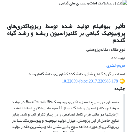
تأثیر بیوفیلم تولید شده توسط ریزوباکتری‌های
پروبیوتیک گیاهی بر کلنیزاسیون ریشه و رشد گیاه
گندم
نوع مقاله : مقاله پژوهشی
نویسنده
مریم خضری
استادیار گروه گیاه پزشکی، دانشکده کشاورزی، دانشگاه ارومیه
10.22059/jbioc.2017.220985.178
چکیده
به منظور بررسی پتانسیل باکتری پروبیوتیک
Bacillus subtilis
در تولید
بیوفیلم و کلنیزاسیون ریشه گندم، از 11 سویه این باکتری استفاده شد.
آزمایش­ها در قالب طرح کاملا تصادفی و در چهار تکرار انجام شد. بنابر
نتایج حاصل از این پژوهش، میزان تولید بیوفیلم و بیوسورفکتانت­ها در
ریزوباکتری­های مورد مطالعه تنوع بالایی نشان داد و بیشترین مقدار تولید