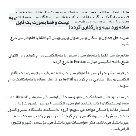
فایل اصلی مقاله بدون هدر و فوتر و بصورت یک فایل ساده ورد
تهیه و بارگذاری گردد(فایل چکیده فارسی و انگلیسی هم نیازی به
تارخ پذیرش و تاریخ دریافت و ... نیست و فقط بصورت یک فایل
ساده ورد تهیه و بارگذاری گردد)
متن داخل جداول و اشکال و نیز عنوان و زیرنویس آنها فقط با قلم فارسی درج
شود.
منابع فارسی ابتدا با قلم فارسی و سپس با قلم انگلیسی درج شوند و در انتهای
منبع با قلم انگلیسی عبارت In Persian درج گردد.
در فرمت نشریه رفرنس با قلم فارسی نداریم همه رفرنسهای متن باید با قلم
انگلیسی و سال میلادی درج گردد و et alها در کل متن مقاله با قلم ایتالیک درج
شوند.
در سایت و بخش اضافه کردن نام نویسندگان (وابستگی سازمانی) لطفا اطلاعات
همه نویسندگان را کامل نمایید (فارسی و انگلیسی) در غیر اینصورت زمان
انتشار مقاله با مشکل مواجه می شویم (گروه، دانشکده، دانشگاه، شهر و کشور
باید در بخش فارسی و انگلیسی درج گردد) - در صورتی که نویسنده مقاله
غیردانشگاهی باشد، ذکر «مؤسسات غیردانشگاهی، مؤسسه، شهر و کشور»
الزامی است.