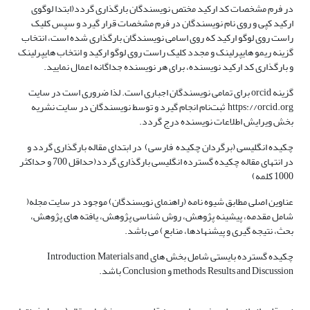
در فرم مشخصات کد ارکید مختص نویسندگان بارگذاری گردد(ابتدا لوگوی
ارکید کپی و روی نام نویسندگان در فرم مشخصات قرار گیرد و سپس کلیک
راست روی لوگو ارکید که روی اسامی نویسندگان بارگذاری شده است، انتخاب
گزینه ریمو هایپرلینک و مجدد کلیک راست روی لوگو ارکید و انتخاب هایپرلینک
و بارگذاری کد ارکید نویسنده، برای هر نویسنده جداگانه اعمال نمایید.
گزینه orcid برای تمامی نویسندگان اجباری است. لذا ضروری است در سایت
https://orcid.org ثبت‌نام انجام گیرد و توسط نویسندگان در سایت نشریه
بخش ویرایش اطلاعات نویسنده درج گردد.
چکیده انگلیسی (برگردان چکیده فارسی) در ابتدای مقاله بارگذاری گردد و
در انتهای مقاله چکیده گسترده انگلیسی بارگذاری گردد(حداقل 700 و حداکثر
1000 کلمه)
عناوین اصلی مطابق شیوه نامه (راهنمای نویسندگان) موجود در سایت مجله(
شامل مقدمه، پیشینه پژوهش، روش شناسی پژوهش، یافته های پژوهش،
بحث، نتیجه گیری و پیشنهادها، منابع) می باشد.
چکیده گسترده بایستی شامل بخش های Introduction, Materials and
methods, Results and Discussion و Conclusion باشد.