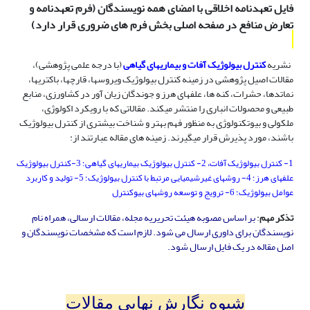
فایل تعهدنامه اخلاقی با امضای همه نویسندگان (فرم تعهدنامه و
تعارض منافع در صفحه اصلی بخش فرم های ضروری قرار دارد)
نشریه
کنترل بیولوژیک آفات و بیماریهای گیاهی
(با درجه علمی پژوهشی)،
مقالات اصیل پژوهشی در زمینه کنترل بیولوژیک ویروسها، قارچها، باکتریها،
نماتدها، حشرات، کنه­ ها، علفهای هرز و جوندگان زیان­ آور در کشاورزی، منابع
طبیعی و محصولات انباری را منتشر می­کند. مقالاتی که با رویکرد اکولوژی،
ملکولی و بیوتکنولوژی به منظور فهم بهتر و شناخت بیشتری از کنترل بیولوژیک
باشند، مورد پذیرش قرار می­گیرند. زمینه های مقاله عبارتند از:
1- کنترل بیولوژیک آفات، 2- کنترل بیولوژیک بیماریهای گیاهی؛ 3-کنترل بیولوژیک
علفهای هرز؛ 4- روشهای غیرشیمیایی مرتبط با کنترل بیولوژیک؛ 5- تولید و کاربرد
عوامل بیولوژیک؛ 6- ترویج و توسعه روشهای بیوکنترل
تذکر مهم
:
بر اساس مصوبه هیئت تحریریه مجله، مقالات ارسالی، همراه نام
نویسندگان برای داوری ارسال می شود. لازم است که مشخصات نویسندگان و
اصل مقاله در یک فایل ارسال شود.
شیوه نگارش نهایی مقالات