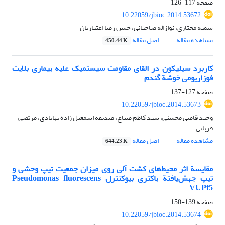
صفحه
117-126
10.22059/jbioc.2014.53672
سمیه مختاری، نوازاله صاحبانی، حسن رضا اعتباریان
مشاهده مقاله
اصل مقاله
450.44 K
کاربرد سیلیکون در القای مقاومت سیستمیک علیه بیماری بلایت
فوزاریومی خوشة گندم
صفحه
127-137
10.22059/jbioc.2014.53673
وحید قاضی ‌محسنی، سید کاظم صباغ، صدیقه اسمعیل زاده بهابادی، مرتضی
قربانی
مشاهده مقاله
اصل مقاله
644.23 K
مقایسة اثر محیط‌های کشت آلی روی میزان جمعیت تیپ وحشی و
تیپ جهش‌یافتة باکتری بیوکنترل Pseudomonas fluorescens
VUPf5
صفحه
139-150
10.22059/jbioc.2014.53674