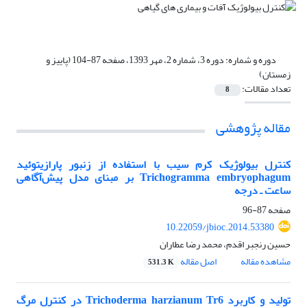
دوره و شماره:
دوره 3، شماره 2، مهر 1393، صفحه 87-104 (پاییز و
زمستان)
تعداد مقالات:
8
مقاله پژوهشی
کنترل بیولوژیک کرم سیب با استفاده از زنبور پارازیتوئید
Trichogramma embryophagum بر مبنای مدل پیش‌آگاهی
ساعت ـ درجه
صفحه
87-96
10.22059/jbioc.2014.53380
حسین رنجبر اقدم، محمد رضا عطاران
مشاهده مقاله
اصل مقاله
531.3 K
تولید و کاربرد Trichoderma harzianum Tr6 در کنترل مرگ