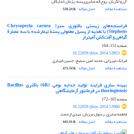
آرزو لگزیان، روح اله صابری‌ریسه، پژمان خدایگان
مشاهده مقاله
اصل مقاله
510.24 K
فراسنجه‌های زیستی بالتوری سبز( Chrysoperla carnea
(Stephens با تغذیه از پسیل معمولی پستة تیمار‌شده با سه عصارة
گیاهی و آفت‌کش آمیتراز
صفحه
151-164
10.22059/jbioc.2014.53853
فرانک میرزایی، محمد امین سمیع، حسین الهیاری
مشاهده مقاله
اصل مقاله
475.54 K
بهینه سازی فرایند تولید جدایه بومی (6R) باکتری Bacillus
thuringiensis در فرمانتور آزمایشگاهی
صفحه
165-172
10.22059/jbioc.2014.53960
فاطمه صابری، رسول مرزبان، مهدی ارجمند
مشاهده مقاله
اصل مقاله
445.91 K