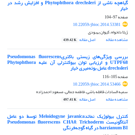
گیاهچه ناشی از Phytophthora drechsleri و افزایش رشد در
خیار
صفحه
97-104
10.22059/jbioc.2014.53381
ژیلا دلخواه، کیوان بهبودی
مشاهده مقاله
اصل مقاله
439.42 K
بررسی ویژگی‌های زیستی باکتریPseudomonas fluorescens
UTPF68 و ارزیابی توان بیوکنترلی آن علیه Phytophthora
drechsleri عامل بوته‌میری خیار
صفحه
105-116
10.22059/jbioc.2014.53466
سمیه السادات قافله باشی، فاطمه جمالی، مسعود احمدزاده
مشاهده مقاله
اصل مقاله
497.41 K
کنترل بیولوژیک نماتدMeloidogyne javanica توسط دو عامل
آنتاگونیست Pseudomonas fluorescens CHA0, Trichoderm
harzianum BI در گیاه گوجه‌فرنگی