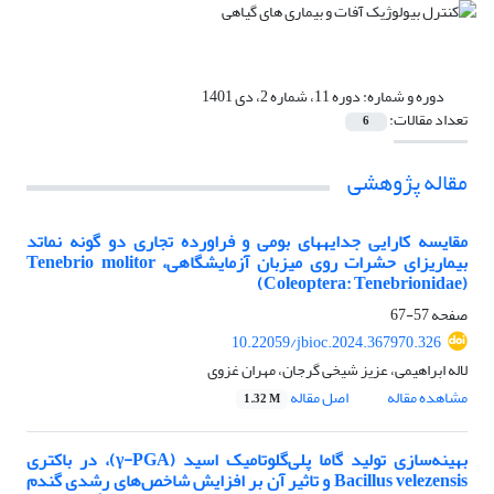
دوره و شماره:
دوره 11، شماره 2، دی 1401
تعداد مقالات:
6
مقاله پژوهشی
مقایسه کارایی جدایههای بومی و فراورده تجاری دو گونه نماتد
بیماریزای حشرات روی میزبان آزمایشگاهی، Tenebrio molitor
(Coleoptera: Tenebrionidae)
صفحه
57-67
10.22059/jbioc.2024.367970.326
لاله ابراهیمی، عزیز شیخی گرجان، مهران غزوی
مشاهده مقاله
اصل مقاله
1.32 M
بهینه‌سازی تولید گاما‌ پلی‌گلوتامیک اسید (γ-PGA)، در باکتری
Bacillus velezensis و تاثیر آن بر افزایش شاخص‌های رشدی گندم