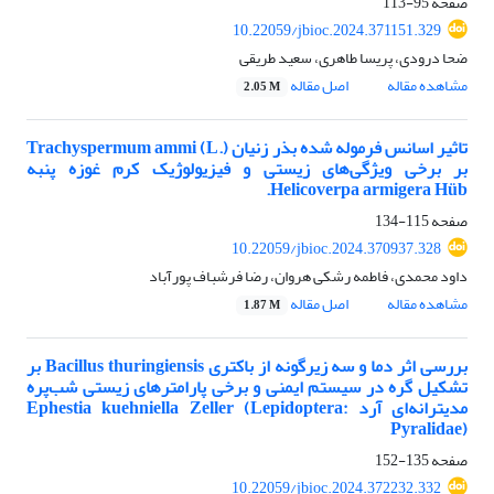
صفحه
95-113
10.22059/jbioc.2024.371151.329
ضحا درودی، پریسا طاهری، سعید طریقی
مشاهده مقاله
اصل مقاله
2.05 M
تاثیر اسانس فرموله شده بذر زنیان Trachyspermum ammi (L.)
بر برخی ویژگی‌های زیستی و فیزیولوژیک کرم غوزه پنبه
Helicoverpa armigera Hüb.
صفحه
115-134
10.22059/jbioc.2024.370937.328
داود محمدی، فاطمه رشکی هروان، رضا فرشباف پورآباد
مشاهده مقاله
اصل مقاله
1.87 M
بررسی اثر دما و سه زیر‌گونه از باکتری Bacillus thuringiensis بر
تشکیل گره در سیستم ایمنی و برخی پارامتر‌های زیستی شب‌پره
مدیترانه‌ای آرد Ephestia kuehniella Zeller (Lepidoptera:
Pyralidae)
صفحه
135-152
10.22059/jbioc.2024.372232.332