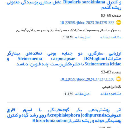
و کنترل Bipolaris sorokiniana عامل بیماری پوسیدگی معمولی
ریشه گندم
صفحه
69-82
10.22059/jbioc.2023.364379.322
محسن ساسانی، مسعود احمدزاده، حسین بشارتی، امیر میرزادی گوهری
مشاهده مقاله
اصل مقاله
1.38 M
ارزیابی سازگاری دو جدایه‌ بومی نماتدهای بیمارگر
حشراتSteinernema carpocapsae IRMoghan1 و
Steinernema feltiae با حشره‌کش زیست-پایه فلوبن-دیامید
صفحه
83-93
10.22059/jbioc.2024.371373.330
لاله ابراهیمی
مشاهده مقاله
اصل مقاله
1.1 M
اثر پوشش‌دهی بذر گوجه‌فرنگی با اسپور قارچ
اندوفیتAcrophialophora jodhpurensis روی رشد گیاه و کنترل
پوسیدگی طوقه و ریشه ناشی ازRhizoctonia solani