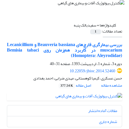
کلیدواژه‌ها =
سفیدبالک پنبه
تعداد مقالات:
1
بررسی بیمارگری قارچ‌های Beauveria bassiana و Lecanicillium
muscarium در کاربرد هم‌زمان روی Bemisia tabaci
(Homoptera: Aleyrodidae)
دوره 3، شماره 1، اردیبهشت 1393، صفحه
31-40
10.22059/jbioc.2014.52460
حسن عسکری، کیمیا کوهستانی، مهدی ضرابی، احمد بغدادی
مشاهده مقاله
اصل مقاله
377.54 K
مقالات آماده انتشار
شماره جاری