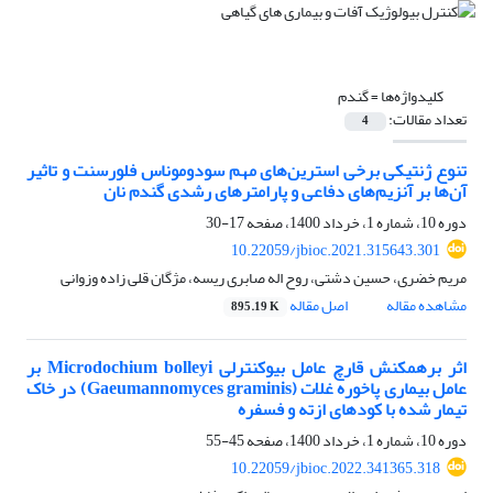
کلیدواژه‌ها =
گندم
تعداد مقالات:
4
تنوع ژنتیکی برخی استرین‌های مهم سودوموناس فلورسنت و تاثیر
آن‌ها بر آنزیم‌های دفاعی و پارامترهای رشدی گندم نان
دوره 10، شماره 1، خرداد 1400، صفحه
17-30
10.22059/jbioc.2021.315643.301
مریم خضری، حسین دشتی، روح اله صابری ریسه، مژگان قلی ‌زاده وزوانی
مشاهده مقاله
اصل مقاله
895.19 K
اثر برهمکنش قارچ عامل بیوکنترلی Microdochium bolleyi بر
عامل بیماری پاخوره غلات (Gaeumannomyces graminis) در خاک
تیمار شده با کودهای ازته و فسفره
دوره 10، شماره 1، خرداد 1400، صفحه
45-55
10.22059/jbioc.2022.341365.318