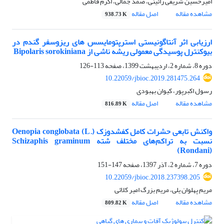
امیرحسین شریفی رائینی، صمد جمالی، اکرم فاطمی
مشاهده مقاله
اصل مقاله
938.73 K
ارزیابی اثر آنتاگونیستی استرپتومایسس های ریزوسفر گندم در
بیوکنترل پوسیدگی معمولی ریشه ناشی از Bipolaris sorokiniana
دوره 8، شماره 2، اردیبهشت 1399، صفحه
113-126
10.22059/jbioc.2019.281475.264
رسول اکبرپور، کیوان بهبودی
مشاهده مقاله
اصل مقاله
816.89 K
واکنش تابعی حشرات کامل کفشدوزک Oenopia conglobata (L.)
نسبت به تراکم‌های مختلف شته Schizaphis graminum
(Rondani)
دوره 7، شماره 2، آذر 1397، صفحه
147-151
10.22059/jbioc.2018.237398.205
مریم پهلوان یلی، مریم بزرگ امیر کلائی
مشاهده مقاله
اصل مقاله
809.82 K