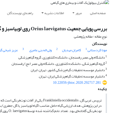
صفحه اصلی
مرور
اطلاعات نشریه
راهنمای نویسندگان
بررسی پویایی جمعیت Orius laevigatus روی لوبیاسبز و گل جعفری به عنوان گیاهان حامل در کاشت توت‌فرنگی گلخانه‌ای
نوع مقاله : مقاله پژوهشی
نویسندگان
3
2
1
مونا کردستانی
کامران مهدیان
ولی اله بنی عامری
عزیز شیخی گر
1
دانشگاه ولی عصر رفسنجان، دانشکده کشاورزی، گروه گیاهپزشکی
2
گروه گیاهپزشکی، دانشکده کشاورزی، دانشگاه ولی عصر (عج) رفسنجان
3
دانشیار موسسه تحقیقات گیاه‌پزشکی کشور، تهران، ایران
4
دانشیار موسسه تحقیقات گیاهپزشکی ایران، تهران.
10.22059/jbioc.2020.292717.281
چکیده
تریپس غربی گل، ankliniella occidentalis
توت‌فرنگی گ