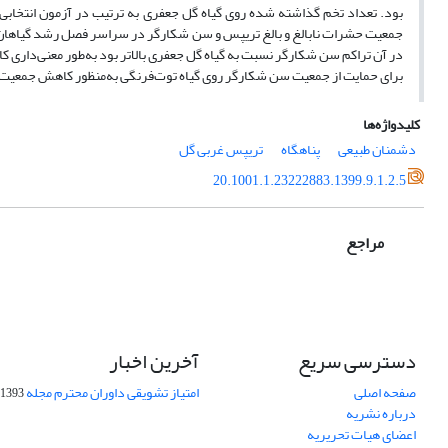
جمعیت حشرات نابالغ و بالغ تریپس و سن شکارگر در سراسر فصل رشد گیاهان لوب
در آن تراکم سن‌ شکارگر نسبت به گیاه گل جعفری بالاتر بود به‌طور معنی‌داری کا
برای حمایت از جمعیت سن شکارگر روی گیاه توت‌فرنگی به‌منظور کاهش جمعیت
کلیدواژه‌ها
دشمنان طبیعی
پناهگاه
تریپس غربی گل
20.1001.1.23222883.1399.9.1.2.5
مراجع
دسترسی سریع
آخرین اخبار
صفحه اصلی
امتیاز تشویقی داوران محترم مجله
1393-09-01
درباره نشریه
اعضای هیات تحریریه