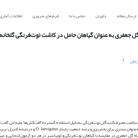
ارسال مقاله
داوران
تماس با ما
فرم های ضروری
اطلاعات آماری
4
جان
Fr یکی از آفات توت‌فرنگی است که سلامت مصرف‌کنندگان توت‌فرنگی به‌دلیل استفاده گسترده آفت‌کش‌ها علیه این 
در این پژوهش، هدف ارزیابی گیاه حامل مناسب (گیاه لوبیاسبز یا گل جعفری) به‌عنوان بستری برای تخمریزی 
لخانه‌ای بود. تعداد تخم گذاشته شده توسط O. laevigatus روی گیاه گل جعفری در مقایسه با گیاهان توت‌فرنگی و لوبیاسبز در هر دو آزمون انتخ