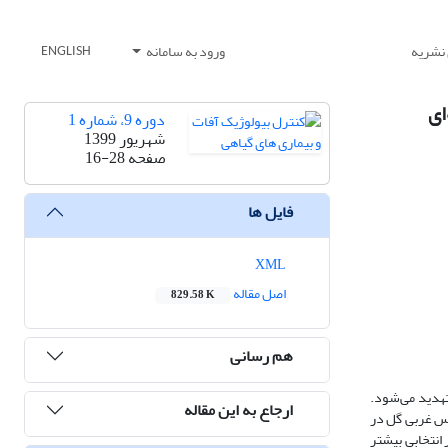
 نشریه
ورود به سامانه
ENGLISH
دوره 9، شماره 1
شهریور 1399
صفحه
16-28
فایل ها
XML
اصل مقاله
829.58 K
هم رسانی
آفت تهدید می‌شود.
ارجاع به این مقاله
و رشد جمعیت پایدار O. laevigatus و درنتیجه کنترل تریپس غربی گل در
ابی و غیر انتخابی بیشتر