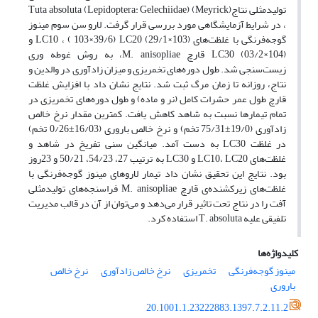
تولیدمثلی نتاج(Meyrick) (Lepidoptera: Gelechiidae) Tuta absoluta
، در شرایط آزمایشگاهی مورد بررسی قرار گرفت. لارو سن سوم مینوز
گوجه‌فرنگی با غلظت‌های (103×29/1) LC10 ، ( 103×39/6) LC20 و
(104×03/2) LC30 قارچ M. anisopliae، به روش غوطه وری
زیست‌سنجی شد. طول دوره‌های تخمریزی و میزان زادآوری در والدین و
نتاج، روزانه تا زمان مرگ ثبت شد. نتایج نشان داد با افزایش غلظت
قارچ طول عمر حشرات کامل (نر و ماده) و طول دوره‌های تخمریزی در
تمام تیمارها نسبت به شاهد کاهش یافت. کمترین مقدار نرخ خالص
زادآوری (19/0±75/31 تخم) و نرخ خالص باروری (16/03±0/26 تخم)
در غلظت LC30 به دست آمد. میانگین سنی تفریخ در شاهد و
غلظت‌های LC10، LC20 و LC30 به ترتیب 27، 54/23، 50/21 و 23روز
بود. نتایج این تحقیق نشان داد تیمار لاروهای مینوز گوجه‌فرنگی با
غلظت‌های زیرکشنده‌ی قارچ M. anisopliae فراسنجه‌های تولیدمثلی
آفت را در نتاج تحت تاثیر قرار می‌دهد و می‌توان از آن در قالب مدیریت
تلفیقی علیه T. absoluta استفاده کرد.
کلیدواژه‌ها
مینوز گوجه‌فرنگی
تخمریزی
نرخ خالص زادآوری
نرخ خالص
باروری
20.1001.1.23222883.1397.7.2.11.2