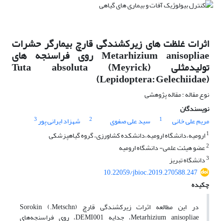
اثرات غلظت های زیرکشندگی قارچ بیمارگر حشرات
Metarhizium anisopliae روی فراسنجه های
تولیدمثلی Tuta absoluta (Meyrick)
(Lepidoptera: Gelechiidae)
نوع مقاله : مقاله پژوهشی
نویسندگان
3
2
1
مریم علی خانی
سید علی صفوی
شهزاد ایرانی پور
1
ارومیه،دانشگاه ارومیه،دانشکده کشاورزی، گروه گیاهپزشکی
2
عضو هیئت علمی- دانشگاه ارومیه
3
دانشگاه تبریز
10.22059/jbioc.2019.270588.247
چکیده
در این مطالعه اثرات زیرکشندگی قارچ (Metschn.) Sorokin
Metarhizium anisopliae، جدایه DEMI001، روی فراسنجه‌های