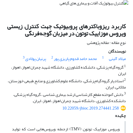
کاربرد ریزوباکترهای پروبیوتیک جهت کنترل زیستی
ویروس موزاییک توتون در میزبان گوجه‌فرنگی
نوع مقاله : مقاله پژوهشی
نویسندگان
3
2
1
میلاد آئینی
محمد حامد قدوم پاریزی پور
پرنیان پولادی
1
گروه گیاه پزشکی، دانشکده کشاورزی، دانشگاه شهید چمران اهواز، اهواز،
ایران
2
استادیار گروه گیاه‌پزشکی، دانشگاه علوم کشاورزی و منابع طبیعی خوزستان،
ملاثانی، ایران.
3
دانش آموخته مقطع کارشناسی ارشد بیماری شناسی ، گروه گیاه پزشکی،
دانشکده کشاورزی، دانشگاه شهید چمران اهواز، اهواز، ایران.
10.22059/jbioc.2019.274441.258
چکیده
ویروس موزاییک توتون (TMV) ازجمله ویروس‌هایی است که تولید