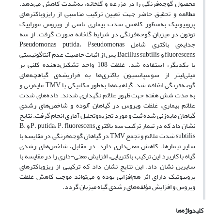
محصول گوجه‌فرنگی را در مزرعه و گلخانه، به‌شدت کاهش می‌دهد.
مطالعه و تحقیق حاضر جهت تعیین ترکیب مناسبی از رایزوباکترهای
پروبیوتیک به‌منظور کاهش شدت بیماری ناشی از ویروس موزاییک
توتون در میزبان گوجه‌فرنگی در شرایط گلخانه صورت گرفت. از سه
جدایه‌ی باکتری شامل Pseudomonas putida، Pseudomonas
fluorescens و Bacillus subtilis پس از اثبات خاصیت عدم آنتاگونیستی
با یکدیگر، استفاده شد. غلظت 108 واحد تشکیل‌دهنده کلنی بر
میلی‌لیتر از سوسپانسیون باکتری‌ها به‌ فرا‌ریشه‌ی گیاهچه‌های
گوجه‌فرنگی اضافه شد. گیاهچه‌ها به‌طور مکانیکی با TMV مایه‌زنی و
به مدت شش هفته جهت ظهور علائم نگهداری شدند. داده‌های شدت
علائم بیماری، غلظت ویروس در گیاهان آلوده و شاخص‌های رشدی
گیاهان مایه‌زنی شده ثبت و مورد تجزیه‌وتحلیل آماری انجام گرفت. نتایج
نشان داد که در تیمار ترکیب سه باکتری‌ P. putida، P. fluorescens و B.
subtilis شدت علائم و تجمع TMV در گیاهان گوجه‌فرنگی در مقایسه با
سایر تیمارها، کاهش معنی‌داری دارد. در مقابل، شاخص‌های رشدی
گیاه با کاربرد این ترکیب باکتریایی، افزایش معنی-داری را در مقایسه با
سایرین نشان داد. این نتایج نشان داد که ترکیبی از ریزوباکترهای
پروبیوتیک دارای اثر هم‌افزایی بوده و می‌تواند موجب کاهش غلظت
ویروس و افزایش مؤلفه‌های رشدی گیاه میزبان گردد.
کلیدواژه‌ها