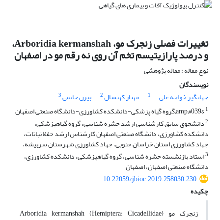
تغییرات فصلی زنجرک مو، Arboridia kermanshah،
و درصد پارازیتیسم تخم آن روی نه رقم مو در اصفهان
نوع مقاله : مقاله پژوهشی
نویسندگان
3
2
1
جهانگیر خواجه علی
مهناز کهنسال
بیژن حاتمی
1
&amp;#039;گروه گیاه پزشکی-دانشکده کشاورزی-دانشگاه صنعتی اصفهان
2
دانشجوی سابق کارشناسی ارشد حشره شناسی، گروه گیاهپزشکی،
دانشکده کشاورزی، دانشگاه صنعتی اصفهان کارشناس ارشد حفظ نباتات،
جهاد کشاورزی استان خراسان جنوبی، جهاد کشاورزی شهرستان سربیشه،
3
استاد بازنشسته حشره شناسی، گروه گیاهپزشکی، دانشکده کشاورزی،
دانشگاه صنعتی اصفهان، اصفهان
10.22059/jbioc.2019.258030.230
چکیده
زنجرک مو (Hemiptera: Cicadellidae) Arboridia kermanshah