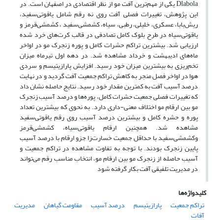
Dlabola یکی از مهم‌ترین آفت مو از نظر اقتصادی در اصفهان است. در
این پژوهش، تغییرات فصلی آفت روی نه رقم شامل یاقوتی‌سفید،
ریش‌بابا، عسکری، خلیلی، رطبی، سیاه، کشمشی‌سفید ، کشمشی‌قرمز و
یاقوتی‌سیاه در طرح بلوک کامل تصادفی در قالب کرت‌های خرد شده
ارزیابی شد. بیشترین تراکم حشرات کامل و پوره زنجرک مو در اواخر
ماه‌های ادیبهشت و خرداد مشاهده شد. در دهه اول تیرماه میزان
تخم‌ریزی به بیشترین میزان خود رسید. افزایش پارازیتیسم و سردی
هوا در اواخر فصل منجر به کاهش تراکم جمعیت آفت گردید و در نهایت
درصد آسیب آفت به کمترین مقدار خود رسید. نتایج حاصله نشان داد
که تغییرات فصلی جمعیت حشرات کامل، پوره‌ها و درصد آسیب زنجرک
مو بین ارقام مو اختلاف معنی-داری دارد. به نحوی که بیشترین تعداد
پوره و حشره کامل و بیشترین درصد آسیب روی رقم یاقوتی‌سفید
مشاهده‌ شد. همچنین ارقام یاقوتی‌سیاه، کشمشی‌قرمز
وکشمشی‌سفید با حداقل جمعیت خسارت‌زا جزو ارقام با درصد آسیب
پایین زنجرک بودند. با توجه به تفاوت مشاهده در تراکم جمعیت و
آسیب حاصله از زنجرک مو بین ارقام مو، انتخاب مناسب رقم می‌تواند
در مدیریت تلفیقی آفت بکار گرفته شود
کلیدواژه‌ها
تراکم جمعیت
پارازیتیسم
درصد آسیب
مقاومت گیاهان
مدیریت
آفات