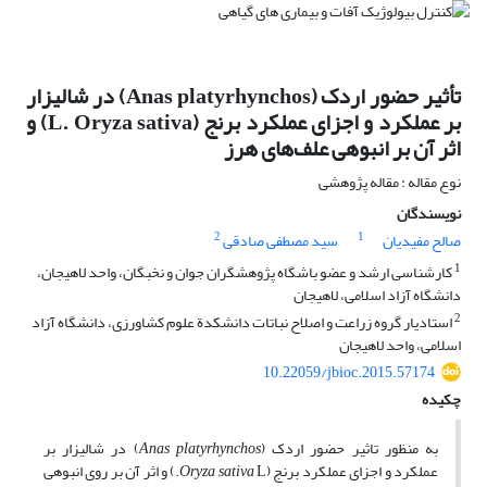
تأثیر حضور اردک (Anas platyrhynchos) در شالیزار
بر عملکرد و اجزای عملکرد برنج (L. Oryza sativa) و
اثر آن بر انبوهی علف‌های هرز
نوع مقاله : مقاله پژوهشی
نویسندگان
2
1
صالح مفیدیان
سید مصطفی صادقی
1
کارشناسی ارشد و عضو باشگاه پژوهشگران جوان و نخبگان، واحد لاهیجان،
دانشگاه آزاد اسلامی، لاهیجان
2
استادیار گروه زراعت و اصلاح نباتات دانشکدة علوم کشاورزی، دانشگاه آزاد
اسلامی، واحد لاهیجان
10.22059/jbioc.2015.57174
چکیده
به منظور تاثیر حضور اردک (
platyrhynchos
Anas
) در شالیزار بر
عملکرد و اجزای عملکرد برنج (
Oryza sativa
L.) و اثر آن بر روی انبوهی