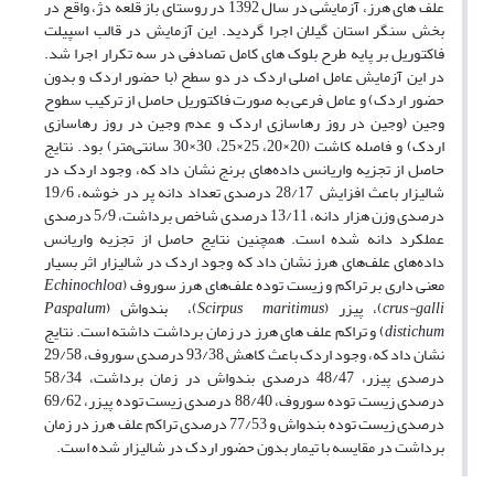
علف های هرز، آزمایشی در سال 1392 در روستای باز قلعه دژ، واقع در
بخش سنگر استان گیلان اجرا گردید. این آزمایش در قالب اسپیلت
فاکتوریل بر پایه طرح بلوک های کامل تصادفی در سه تکرار اجرا شد.
در این آزمایش عامل اصلی اردک در دو سطح (با حضور اردک و بدون
حضور اردک) و عامل فرعی به صورت فاکتوریل حاصل از ترکیب سطوح
وجین (وجین در روز رهاسازی اردک و عدم وجین در روز رهاسازی
اردک) و فاصله کاشت (20×20، 25×25، 30×30 سانتی‌متر) بود. نتایج
حاصل از تجزیه واریانس داده‌های برنج نشان داد که، وجود اردک در
شالیزار باعث افزایش 28/17 درصدی تعداد دانه پر در خوشه، 19/6
درصدی وزن هزار دانه، 13/11 درصدی شاخص برداشت، 5/9 درصدی
عملکرد دانه شده است. همچنین نتایج حاصل از تجزیه واریانس
داده‌های علف‌های هرز نشان داد که وجود اردک در شالیزار اثر بسیار
معنی داری بر تراکم و زیست توده علف‌های هرز سوروف (
Echinochloa
crus-galli
)، پیزر (
maritimus
Scirpus
)، بندواش (
Paspalum
distichum
) و تراکم علف های هرز در زمان برداشت داشته است. نتایج
نشان داد که، وجود اردک باعث کاهش 93/38 درصدی سوروف، 29/58
درصدی پیزر، 48/47 درصدی بندواش در زمان برداشت، 58/34
درصدی زیست توده سوروف، 88/40 درصدی زیست توده پیزر، 69/62
درصدی زیست توده بندواش و 77/53 درصدی تراکم علف هرز در زمان
برداشت در مقایسه با تیمار بدون حضور اردک در شالیزار شده است.