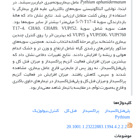
Pythium aphanidermatum
عامل بیماریبوته‌میری خیاربررسیشد
.
در
ابتدا، توانایی آنتاگونیستی سویه‌های باکتریایی علیه قارچ بیمارگر با
استفاده از روش کشت متقابل ارزیابی شد. نتایج نشان داد که هالة
بازدارندگی سویة T17-4 (5/7 میلی‌متر) بیشتر از سایر سویه‌ها بود.
هفت سویه شامل سویة T17-4، CHA0، CHA89، VUPf52،
VUPf506، VUPf760 و VUPf5 که بهترین اثر را روی کنترل چندین
بیماری داشته‌اند برای مرحلة گلخانه انتخاب شدند. همچنین، سویه‌های
مذکور پارامترهای رشدی گیاه شامل ارتفاع و وزن تر و خشک اندام
هوایی و ریشه را افزایش دادند. نتایج تغییرات دفاعی نشان داد که
بیشترین میزان افزایش فعالیت آنزیم پراکسیداز و میزان فنل کل و
پلی‌فنل‌اکسیداز، نه روز پس از مایه‌زنی قارچ عامل بیماری، مشاهده
شدند و سپس، کاهش یافتند. میزان افزایش در فعالیت آنزیم
پراکسیداز و میزان فنل کل و پلی‌فنل‌اکسیداز در تیمارهای حاوی باکتری
و قارچ به‌صورت توأم، در مقایسه با تیمار شاهد معنی‌دار بود.
کلیدواژه‌ها
پلی‌فنل‌اکسیداز
پراکسیداز
فنل کل
کنترل بیولوژیک
Pythium
20.1001.1.23222883.1394.4.2.2.2
موضوعات