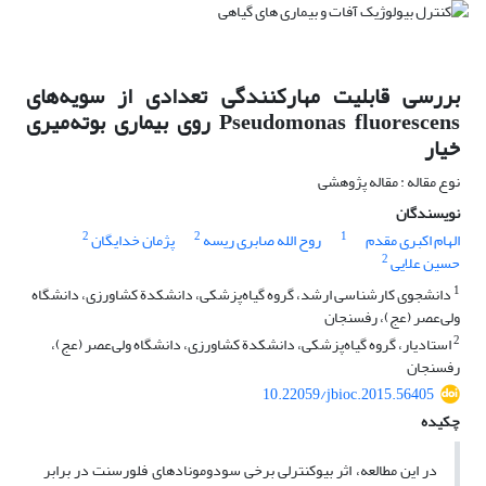
بررسی قابلیت مهارکنندگی تعدادی از سویه‌های
Pseudomonas fluorescens روی بیماری بوته‌میری
خیار
نوع مقاله : مقاله پژوهشی
نویسندگان
2
2
1
الهام اکبری مقدم
روح الله صابری ریسه
پژمان خدایگان
2
حسین علایی
1
دانشجوی کارشناسی ارشد، گروه گیاه‌پزشکی، دانشکدة کشاورزی، دانشگاه
ولی‌عصر (عج)، رفسنجان
2
استادیار، گروه گیاه‌پزشکی، دانشکدة کشاورزی، دانشگاه ولی‌عصر (عج)،
رفسنجان
10.22059/jbioc.2015.56405
چکیده
در این مطالعه، اثر بیوکنترلی برخی سودومونادهای فلورسنت در برابر