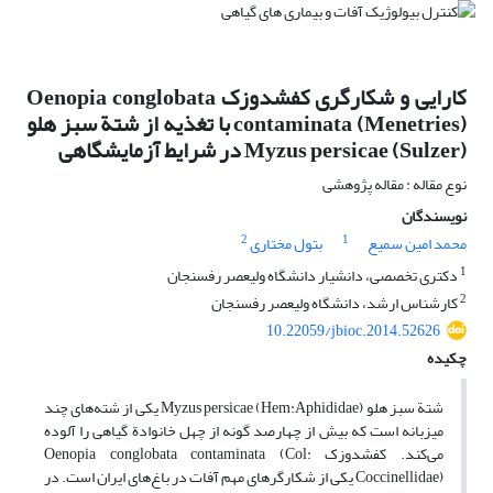
کارایی و شکارگری کفشدوزک Oenopia conglobata
contaminata (Menetries) با تغذیه از شتة سبز هلو
Myzus persicae (Sulzer) در شرایط آزمایشگاهی
نوع مقاله : مقاله پژوهشی
نویسندگان
2
1
محمد امین سمیع
بتول مختاری
1
دکتری تخصصی، دانشیار دانشگاه ولیعصر رفسنجان
2
کارشناس ارشد، دانشگاه ولیعصر رفسنجان
10.22059/jbioc.2014.52626
چکیده
شتة سبز هلو Myzus persicae (Hem:Aphididae) یکی از شته‌های چند
میزبانه است که بیش از چهارصد گونه از چهل خانوادة گیاهی را آلوده
می‌کند. کفشدوزک Oenopia conglobata contaminata (Col:
Coccinellidae) یکی از شکارگرهای مهم آفات در باغ‌های ایران است. در