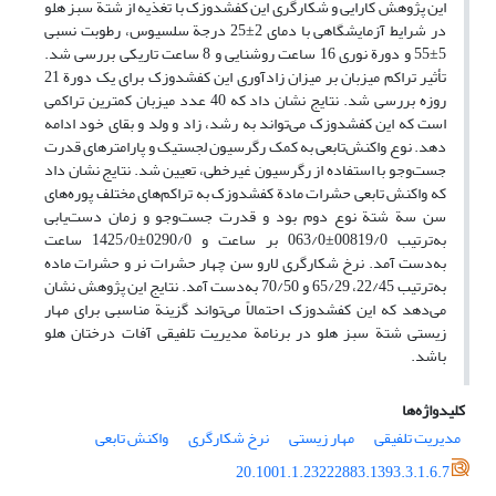
این پژوهش کارایی و شکارگری این کفشدوزک با تغذیه از شتة سبز هلو
در شرایط آزمایشگاهی با دمای 2±25 درجة سلسیوس، رطوبت نسبی
5±55 و دورة نوری 16 ساعت روشنایی و 8 ساعت تاریکی بررسی شد.
تأثیر تراکم میزبان بر میزان زادآوری این کفشدوزک برای یک دورة 21
روزه بررسی شد. نتایج نشان داد که 40 عدد میزبان کمترین تراکمی
است که این کفشدوزک می‌تواند به رشد، زاد و ولد و بقای خود ادامه
دهد. نوع واکنش‌تابعی به‌ کمک رگرسیون لجستیک و پارامترهای قدرت
جست‌وجو با استفاده از رگرسیون غیر‌خطی، تعیین شد. نتایج نشان داد
که واکنش تابعی حشرات مادة کفشدوزک به تراکم‌های مختلف پوره‌های
سن سة شتة نوع دوم بود و قدرت جست‌و‌جو و زمان دست‌یابی
به‌ترتیب 00819/0±063/0 بر ساعت و 0290/0±1425/0 ساعت
به‌دست آمد. نرخ شکارگری لارو سن چهار حشرات نر و حشرات ماده
به‌ترتیب 22/45، 65/29 و 70/50 به‌دست آمد. نتایج این پژوهش نشان
می‌دهد که این کفشدوزک احتمالاً می‌تواند گزینة مناسبی برای مهار
زیستی شتة سبز هلو در برنامة مدیریت تلفیقی آفات درختان هلو
باشد.
کلیدواژه‌ها
مدیریت تلفیقی
مهار زیستی
نرخ شکارگری
واکنش تابعی
20.1001.1.23222883.1393.3.1.6.7