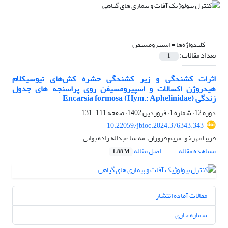
کلیدواژه‌ها =
اسپیرومسیفن
تعداد مقالات:
1
اثرات کشندگی و زیر کشندگی حشره کش‌های تیوسیکلام
هیدروژن اکسالات و اسپیرومسیفن روی پراسنجه های جدول
زندگی Encarsia formosa (Hym.: Aphelinidae)
دوره 12، شماره 1، فروردین 1402، صفحه
111-131
10.22059/jbioc.2024.376343.343
فریبا مهرخو، مریم فروزان، مه سا عبداله زاده بوانی
مشاهده مقاله
اصل مقاله
1.88 M
مقالات آماده انتشار
شماره جاری