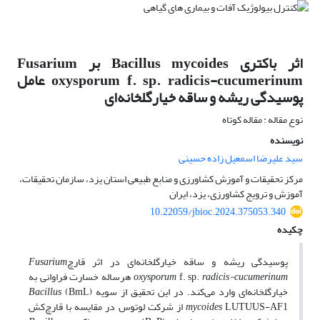
اثر باکتری Bacillus mycoides بر Fusarium
oxysporum f. sp. radicis-cucumerinum عامل
پوسیدگی ریشه و ساقه خیارگلخانه‌ای
نوع مقاله : مقاله کوتاه
نویسنده
سید علیرضا اسمعیل زاده حسینی
مرکز تحقیقات و آموزش کشاورزی و منابع طبیعی استان یزد، سازمان تحقیقات،
آموزش و ترویج کشاورزی، یزد، ایران
10.22059/jbioc.2024.375053.340
چکیده
پوسیدگی ریشه و ساقه خیارگلخانه‌ای در اثر قارچ
Fusarium
radicis-cucumerinum
f. sp.
oxysporum
هرساله خسارت فراوانی به
خیارگلخانه‌ای وارد می‌کند. در این تحقیق از سویه (BmL)
Bacillus
mycoides
LUTUUS-AF1 از شرکت لوتوس در مقایسه با قارچ‌کش