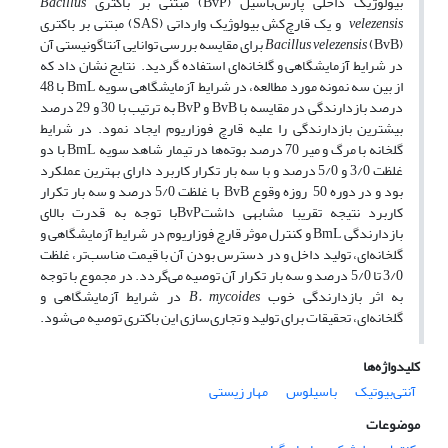
بیولوژیک داخلی پارس‌باسیل (BvP) مبتنی بر باکتری
Bacillus
velezensis
و یک قارچ‌کش بیولوژیک وارداتی (SAS) مبتنی بر باکتری
(BvB)
Bacillus velezensis
برای مقایسه بررسی توانایی آنتاگونیستی آن
در شرایط آزمایشگاهی و گلخانه‌ای استفاده گردید. نتایج نشان داد که
از بین سه نمونه مورد مطالعه، در شرایط آزمایشگاهی سویه BmL با 48
درصد بازدارندگی در مقایسه با BvB و BvP به ترتیب با 30 و 29 درصد
بیشترین بازدارندگی را علیه قارچ فوزاریوم ایجاد نمود. در شرایط
گلخانه با مرگ و میر 70 درصد بوته‌ها در تیمار شاهد سویه BmL با دو
غلظت 3/0 و 5/0 درصد و با سه بار تکرار کاربرد دارای بهترین عملکرد
بود و در دوره 50 روزه وقوع BvB با غلظت 5/0 درصد و سه بار تکرار
کاربرد نتیجه تقریبا مشابهی داشتBvPبا توجه به قدرت بالای
بازدارندگی BmL و کنترل موثر قارچ فوزاریوم در شرایط آزمایشگاهی و
گلخانه‌ای، تولید داخل و در دسترس بودن آن با قیمت مناسب‌تر، غلظت
3/0 تا 5/0 درصد و سه بار تکرار آن توصیه می‌گردد. در مجموع با توجه
به اثر بازدارندگی خوب
B. mycoides
در شرایط آزمایشگاهی و
گلخانه‌ای، تحقیقات برای تولید و تجاری‌سازی این باکتری توصیه می‌شود.
کلیدواژه‌ها
آنتی‌بیوتیک
باسیلوس
مهار زیستی
موضوعات