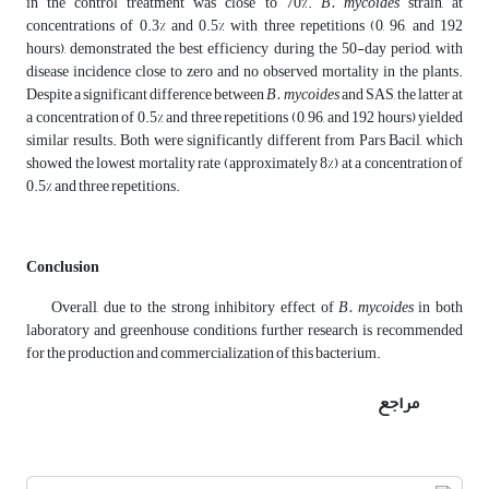
in the control treatment was close to 70%.
B. mycoides
strain, at
concentrations of 0.3% and 0.5% with three repetitions (0, 96, and 192
hours), demonstrated the best efficiency during the 50-day period, with
disease incidence close to zero and no observed mortality in the plants.
Despite a significant difference between
B. mycoides
and SAS, the latter at
a concentration of 0.5% and three repetitions (0, 96, and 192 hours) yielded
similar results. Both were significantly different from Pars Bacil, which
showed the lowest mortality rate (approximately 8%) at a concentration of
0.5% and three repetitions.
Conclusion
Overall, due to the strong inhibitory effect of
B. mycoides
in both
laboratory and greenhouse conditions, further research is recommended
for the production and commercialization of this bacterium.
مراجع