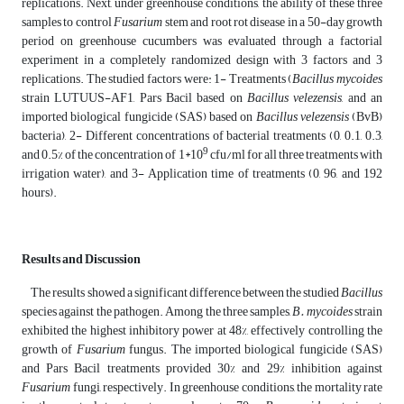
replications. Next, under greenhouse conditions, the ability of these three
samples to control
Fusarium
stem and root rot disease in a 50-day growth
period on greenhouse cucumbers was evaluated through a factorial
experiment in a completely randomized design with 3 factors and 3
replications. The studied factors were: 1- Treatments (
Bacillus mycoides
strain LUTUUS-AF1, Pars Bacil based on
Bacillus velezensis
, and an
imported biological fungicide (SAS) based on
Bacillus velezensis
(BvB)
bacteria), 2- Different concentrations of bacterial treatments (0, 0.1, 0.3,
9
and 0.5% of the concentration of 1*10
cfu/ml for all three treatments with
irrigation water), and 3- Application time of treatments (0, 96, and 192
hours).
Results and Discussion
The results showed a significant difference between the studied
Bacillus
species against the pathogen. Among the three samples,
B. mycoides
strain
exhibited the highest inhibitory power at 48%, effectively controlling the
growth of
Fusarium
fungus. The imported biological fungicide (SAS)
and Pars Bacil treatments provided 30% and 29% inhibition against
Fusarium
fungi, respectively. In greenhouse conditions, the mortality rate