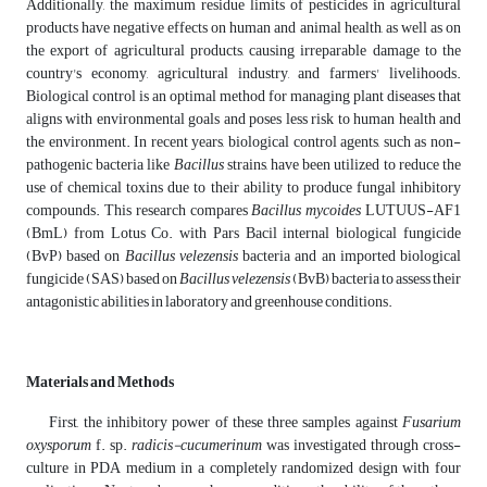
Additionally, the maximum residue limits of pesticides in agricultural
products have negative effects on human and animal health, as well as on
the export of agricultural products, causing irreparable damage to the
country's economy, agricultural industry, and farmers' livelihoods.
Biological control is an optimal method for managing plant diseases that
aligns with environmental goals and poses less risk to human health and
the environment. In recent years, biological control agents, such as non-
pathogenic bacteria like
Bacillus
strains, have been utilized to reduce the
use of chemical toxins due to their ability to produce fungal inhibitory
compounds. This research compares
Bacillus mycoides
LUTUUS-AF1
(BmL) from Lotus Co. with Pars Bacil internal biological fungicide
(BvP) based on
Bacillus velezensis
bacteria and an imported biological
fungicide (SAS) based on
Bacillus velezensis
(BvB) bacteria to assess their
antagonistic abilities in laboratory and greenhouse conditions.
Materials and Methods
First, the inhibitory power of these three samples against
Fusarium
oxysporum
f. sp.
radicis-cucumerinum
was investigated through cross-
culture in PDA medium in a completely randomized design with four