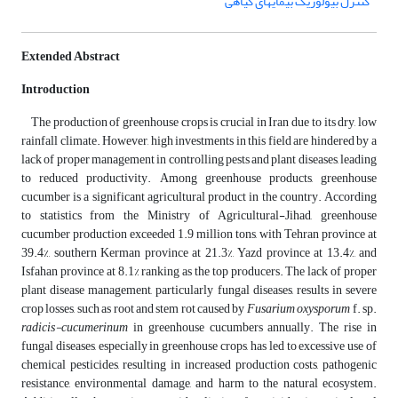
کنترل بیولوژیک بیمایهای گیاهی
Extended Abstract
Introduction
The production of greenhouse crops is crucial in Iran due to its dry, low
rainfall climate. However, high investments in this field are hindered by a
lack of proper management in controlling pests and plant diseases, leading
to reduced productivity. Among greenhouse products, greenhouse
cucumber is a significant agricultural product in the country. According
to statistics from the Ministry of Agricultural-Jihad, greenhouse
cucumber production exceeded 1.9 million tons, with Tehran province at
39.4%, southern Kerman province at 21.3%, Yazd province at 13.4%, and
Isfahan province at 8.1% ranking as the top producers. The lack of proper
plant disease management, particularly fungal diseases, results in severe
crop losses, such as root and stem rot caused by
Fusarium oxysporum
f. sp.
radicis-cucumerinum
in greenhouse cucumbers annually. The rise in
fungal diseases, especially in greenhouse crops, has led to excessive use of
chemical pesticides, resulting in increased production costs, pathogenic
resistance, environmental damage, and harm to the natural ecosystem.