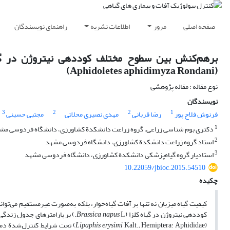
صفحه اصلی
مرور
اطلاعات نشریه
راهنمای نویسندگان
(Aphidoletes aphidimyza Rondani)
نوع مقاله : مقاله پژوهشی
نویسندگان
3
2
2
1
فرنوش فلاح پور
رضا قربانی
مهدی نصیری محلاتی
مجتبی حسینی
1
دکتری بوم شناسی زراعی، گروه زراعت دانشکدة کشاورزی، دانشگاه فردوسی مش
2
استاد گروه زراعت دانشکدة کشاورزی، دانشگاه فردوسی مشهد
3
استادیار گروه گیاه‌پزشکی دانشکدة کشاورزی، دانشگاه فردوسی مشهد
10.22059/jbioc.2015.54510
چکیده
کیفیت گیاه میزبان نه تنها بر آفات گیاه‌خوار، بلکه به‌صورت غیرمستقیم می‌توا
کوددهی نیتروژن در گیاه کلزا (
L.) بر پارامترهای جدول زندگی پشة شکارگر (
Brassica napus
Lipaphis erysimi
(