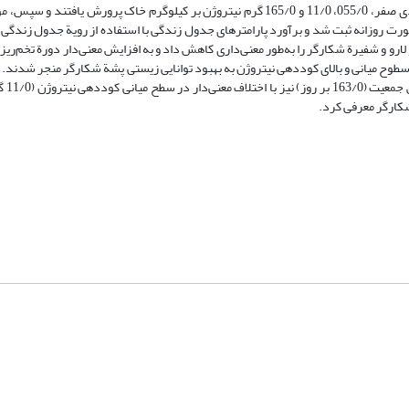
مختلف شتة خردل، ابتدا شته‌های خردل روی گیاهان کلزا، تحت چهار تیمار کودی صفر، 055/0، 11/0 و 165/0 گرم نیتروژن بر کیلوگرم خاک پ
رت روزانه ثبت شد و برآورد پارامترهای جدول زندگی با استفاده از رویة جدول زندگی
لارو و شفیرة شکارگر را به‌طور معنی‌داری کاهش داد و به افزایش معنی‌دار دورة تخم‌ر
وح میانی و بالای کوددهی نیتروژن به بهبود توانایی زیستی پشة شکارگر منجر شدند. با
بیشترین نرخ خا
کارگر معرفی کرد.