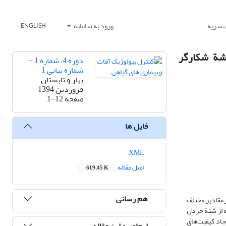
 نشریه
ورود به سامانه
ENGLISH
وژن در گیاه کلزا با شتة ‌خردل (Lipaphis erysimi Kalt.) و پشة شکارگر
دوره 4، شماره 1 -
شماره پیاپی 1
بهار و تابستان
فروردین 1394
صفحه
1-12
فایل ها
XML
اصل مقاله
619.45 K
هم رسانی
ر مقادیر مختلف
Rondani; D) در تغذیه از شتة خردل
رطوبت (10±60 درصد) انجام شد. برای ایجاد کیفیت‌های
ارجاع به این مقاله