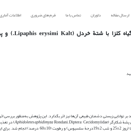
ارسال مقاله
داوران
تماس با ما
فرم های ضروری
اطلاعات آماری
برهم‌کنش بین سطوح مختلف کوددهی نیتر
هد
ند بر توانایی زیستی دشمنان طبیعی آن‌ها نیز اثر بگذارد. این پژوهش به‌منظور بررسی اث
Aphidoletes aphidimyza
iptera: Cecidomyiidae
Kalt.; Hemiptera: Aphididae) تحت شرایط کنترل‌شدة دما (روز 2±25 و شب 2±19درجة سلسیوس) و 