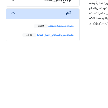
رورش یافتند و سپس، مورد تغذیۀ پشة
 دوجنسی انجام
آمار
یزی حشرات ماده
 توجه به آنکه
لص تولید مثل (54/31 تخم به ازای هر فرد) و نرخ ذاتی افزایش جمعیت (163/0 بر روز) نیز با اختلاف معنی‌دار در سطح میانی کوددهی نیتروژن (11/0 گرم نیتروژن در
تعداد مشاهده مقاله
2,669
تعداد دریافت فایل اصل مقاله
1,346