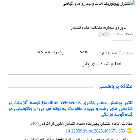
دوره و شماره:
مقالات آماده انتشار
تعداد مقالات:
2
همه
پذیرفته شده
مقالات آماده انتشار:
اصلاح شده برای چاپ
مقاله پژوهشی
تاثیر پوشش دهی باکتری Bacillus velezensis توسط آلژینات بر
شاخص های رشد و بهبود مقاومت به بوته میری رایزوکتونیایی در
گیاه گوجه فرنگی
مقالات آماده انتشار، پذیرفته شده، انتشار آنلاین از
24 آذر 1404
10.22059/jbioc.2025.403671.353
عبدالحسین طاهری، سیدجواد صانعی، الهه لطفعلی نژاد، امین رادمرد