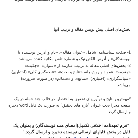
بخش‌های اصلی پیش نویس مقاله و ترتیب آنها
1- صفحه شناسنامه: شامل «عنوان مقاله»، «نام و آدرس نویسنده یا
نویسندگان» و آدرس الکترونیک و شماره تلفن مکاتبه کننده می‌باشد.
2- بخش‌های اصلی مقاله به ترتیب عبارتند از «عنوان»، «چکیده»،
«مقدمه»، «مواد و روش‌ها»، «نتایج و بحث»، «نتیجه‌گیری کلی» (اختیاری)،
«سپاسگزاری» (اختیاری)، «منابع»، و «ضمائم» (در صورت ضرورت)
می‌باشد.
*
مهمترین نتایج و نوآوریهای تحقیق به اختصار در قالب چند جمله در یک
صفحه مجزا تحت عنوان "تازه های تحقیق" به صورت یک فایل word ذخیره
و ارسال گردد.
"
فرم تعهدنامه اخلاقی تکمیل(امضای همه نویسندگان) و بعنوان یک
فایل در بخش فایلهای ارسالی نویسنده ذخیره و ارسال گردد.
"