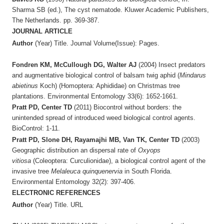
Sharma SB (ed.), The cyst nematode. Kluwer Academic Publishers,
The Netherlands. pp. 369-387.
JOURNAL ARTICLE
Author
(Year) Title. Journal Volume(Issue): Pages.
Fondren KM, McCullough DG, Walter AJ
(2004) Insect predators
and augmentative biological control of balsam twig aphid (
Mindarus
abietinus
Koch) (Homoptera: Aphididae) on Christmas tree
plantations. Environmental Entomology 33(6): 1652-1661.
Pratt PD, Center TD
(2011) Biocontrol without borders: the
unintended spread of introduced weed biological control agents.
BioControl: 1-11.
Pratt PD, Slone DH, Rayamajhi MB, Van TK, Center TD
(2003)
Geographic distribution an dispersal rate of
Oxyops
vitiosa
(Coleoptera: Curculionidae), a biological control agent of the
invasive tree
Melaleuca quinquenervia
in South Florida.
Environmental Entomology 32(2): 397-406.
ELECTRONIC REFERENCES
Author
(Year) Title. URL