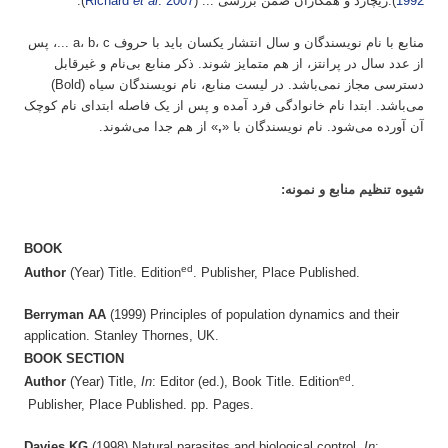
1992
).ریچارد و همکاران ضمن بررسی ... (
. 2007
et al
Richard
).
منابع با نام نویسندگان و سال انتشار یکسان باید با حروف a، b، c ...، پس
از عدد سال در پرانتز، از هم متمایز شوند. ذکر منابع بی‌نام و غیرقابل
دسترسی مجاز نمی‌باشد. در لیست منابع، نام نویسندگان سیاه (Bold)
می‌باشد. ابتدا نام خانوادگی فرد آمده و پس از یک فاصله ابتدای نام کوچک
آن آورده می‌شود. نام نویسندگان با «
,
» از هم جدا می‌شوند.
شیوه تنظیم منابع و نمونه:
BOOK
ed
Author
(Year) Title. Edition
. Publisher, Place Published.
Berryman AA
(1999) Principles of population dynamics and their
application. Stanley Thornes, UK.
BOOK SECTION
ed
Author
(Year) Title,
In
: Editor (ed.), Book Title. Edition
.
Publisher, Place Published. pp. Pages.
Davies KG
(1998) Natural parasites and biological control,
In
: