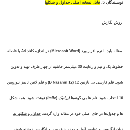
نویسندگان 5.
فایل نسخه اصلی جداول و شکلها
روش نگارش
مقاله باید با نرم افزار ورد (Microsoft Word) در اندازه کاغذ A4 با فاصله
خطوط یک و نیم و رعایت 30 میلی‌متر حاشیه از چهار طرف تهیه و تدوین
شود. قلم فارسی بی نازنین
12
(B Nazanin 12) و قلم لاتین تایمز نیورومن
10 انتخاب شود. نام علمی گونه‌ها
ایرانیک
(
Italic
) نوشته شود. همه شکل
ها و جدول‌ها در جای اصلی خود در مقاله وارد گردند.
جداول و شکلها به
زبان انگلیسی و عناوین آنها به دو زبان فارسی و انگلیسی نوشته شوند