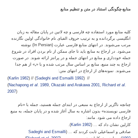
منابع-چگونگی استناد در متن و تنظیم منابع
کلیه منابع مورد استفاده چه فارسی و چه لاتین در پایان مقاله به زبان
انگلیسی برگردانده و به ترتیب حروف الفبای نام خانوادگی اولین نگارنده
مرتب می‌شوند. در انتهای منابع فارسی عبارت (In Persian) نوشته
می‌شود. در ارجاع به منابع باید تا جای ممکن از نام بردن افراد در شروع
جمله خودداری و منابع در انتهای جمله و در پرانتز ارائه شوند. در صورت
ارجاع به چند منبع، منابع بر اساس سال مرتب شده و با «
,
» از هم جدا
می‌شوند. نمونه‌های از ارجاع در انتهای متن:
(
Karlin 1982
) // (
Sadeghi and Esmailli 1992
) //
(
Nachapong
et al
. 1989
,
Okazaki and Arakawa 2001
,
Richard
et al
.
2007
)
چنانچه ناگزیر از ارجاع به منبعی در ابتدای جمله هستید، جمله با «نام
فارسی نویسنده» بدون اشاره به سال آغاز شده و در پایان جمله، به منبع
ارجاع داده می شود. مانند:
کارلین نشان داد که ... (
Karlin 1982
).
صادقی و اسماعیلی ثابت کردند که ... (
Sadeghi and Esmailli