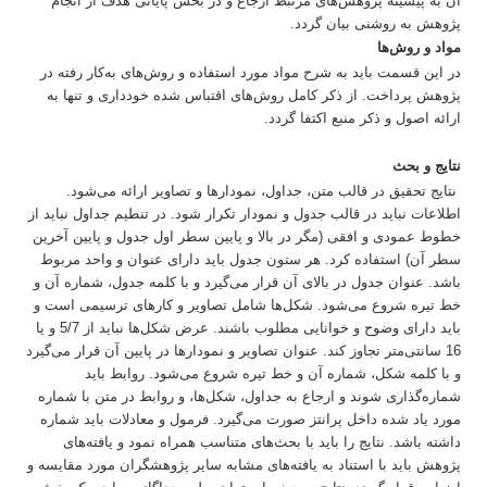
آن به پیشینه پژوهش‌های مرتبط ارجاع و در بخش پایانی هدف از انجام
پژوهش به روشنی بیان گردد.
مواد و روش
ها
در این قسمت باید به شرح مواد مورد استفاده و روش‌های به‌کار رفته در
پژوهش پرداخت. از ذکر کامل روش‌های اقتباس شده خودداری و تنها به
ارائه اصول و ذکر منبع اکتفا گردد.
نتایج و بحث
نتایج تحقیق در قالب متن، جداول، نمودارها و تصاویر ارائه می‌شود.
اطلاعات نباید در قالب جدول و نمودار تکرار شود. در تنطیم جداول نباید از
خطوط عمودی و افقی (مگر در بالا و پایین سطر اول جدول و پایین آخرین
سطر آن) استفاده کرد. هر ستون جدول باید دارای عنوان و واحد مربوط
باشد. عنوان جدول در بالای آن قرار می‌گیرد و با کلمه جدول، شماره آن و
خط تیره شروع می‌شود. شکل‌ها شامل تصاویر و کارهای ترسیمی است و
باید دارای وضوح و خوانایی مطلوب باشند. عرض شکل‌ها نباید از 5/7 و یا
16 سانتی‌متر تجاوز کند. عنوان تصاویر و نمودارها در پایین آن قرار می‌گیرد
و با کلمه شکل، شماره آن و خط تیره شروع می‌شود. روابط باید
شماره‌گذاری شوند و ارجاع به جداول، شکل‌ها، و روابط در متن با شماره
مورد یاد شده داخل پرانتز صورت می‌گیرد. فرمول و معادلات باید شماره
داشته باشد. نتایج را باید با بحث‌های متناسب همراه نمود و یافته‌های
پژوهش باید با استناد به یافته‌های مشابه سایر پژوهشگران مورد مقایسه و