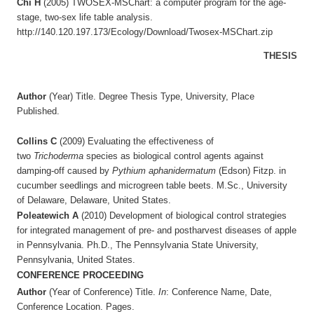
Chi H
(2005) TWOSEX-MSChart: a computer program for the age-
stage, two-sex life table analysis.
http://140.120.197.173/Ecology/Download/Twosex-MSChart.zip
THESIS
Author
(Year) Title. Degree Thesis Type, University, Place
Published.
Collins C
(2009) Evaluating the effectiveness of
two
Trichoderma
species as biological control agents against
damping-off caused by
Pythium aphanidermatum
(Edson) Fitzp. in
cucumber seedlings and microgreen table beets. M.Sc., University
of Delaware, Delaware, United States.
Poleatewich A
(2010) Development of biological control strategies
for integrated management of pre- and postharvest diseases of apple
in Pennsylvania. Ph.D., The Pennsylvania State University,
Pennsylvania, United States.
CONFERENCE PROCEEDING
Author
(Year of Conference) Title.
In
: Conference Name, Date,
Conference Location. Pages.