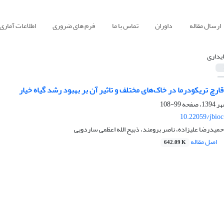
ارسال مقاله
داوران
تماس با ما
فرم های ضروری
اطلاعات آماری
ایداری
ارچ تریکودرما در خاک‌های مختلف و تاثیر آن بر بهبود رشد گیاه خیار
99-108
10.22059/jbio
 حمیدرضا علیزاده، ناصر برومند، ذبیح الله اعظمی ساردویی
اصل مقاله
642.09 K