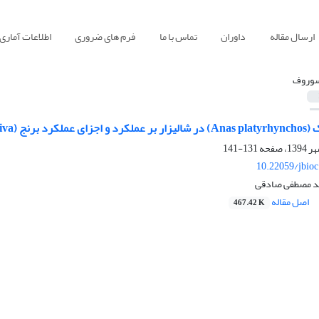
ارسال مقاله
داوران
تماس با ما
فرم های ضروری
اطلاعات آماری
وروف
 انبوهی علف‌های هرز
131-141
10.22059/jbio
ید مصطفی صادقی
اصل مقاله
467.42 K