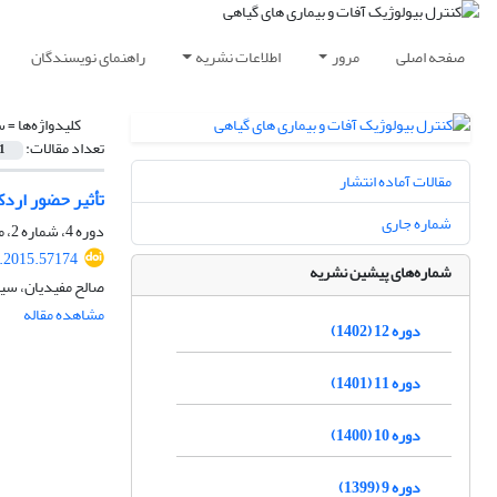
صفحه اصلی
مرور
اطلاعات نشریه
راهنمای نویسندگان
کلیدواژه‌ها =
س
تعداد مقالات:
1
مقالات آماده انتشار
تأثیر حضور اردک (Anas platyrhynchos) در شالیزار بر عملکرد و اجزای عملکرد برنج (L. Oryza sativa) و اثر آن بر
شماره جاری
دوره 4، شماره 2، مهر 1394، صفحه
c.2015.57174
شماره‌های پیشین نشریه
صالح مفیدیان، س
مشاهده مقاله
دوره 12 (1402)
دوره 11 (1401)
دوره 10 (1400)
دوره 9 (1399)