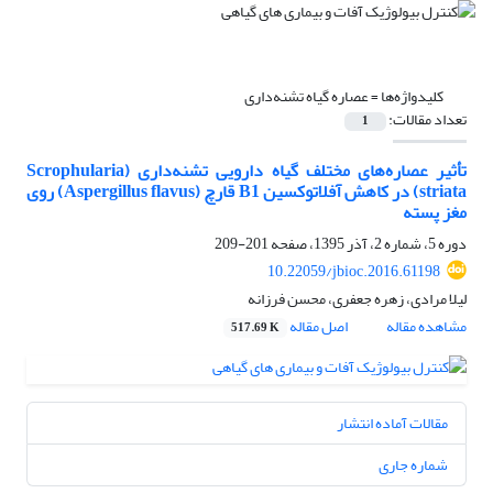
کلیدواژه‌ها =
عصاره گیاه تشنه‌داری
تعداد مقالات:
1
تأثیر عصاره‌های مختلف گیاه دارویی تشنه‌داری (Scrophularia
striata) در کاهش آفلاتوکسین B1 قارچ (Aspergillus flavus) روی
مغز پسته
دوره 5، شماره 2، آذر 1395، صفحه
201-209
10.22059/jbioc.2016.61198
لیلا مرادی، زهره جعفری، محسن فرزانه
مشاهده مقاله
اصل مقاله
517.69 K
مقالات آماده انتشار
شماره جاری